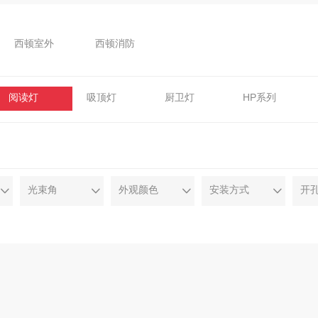
西顿室外
西顿消防
阅读灯
吸顶灯
厨卫灯
HP系列
T5/T8支架
T5/T8灯管
MR16灯杯/模组
天棚灯
感应筒灯
智能单品
投光灯
防爆灯
光束角
外观颜色
安装方式
开
电子开关
机械开关
机械插座
仓库灯
工业投/泛光灯
换气扇
断路器
地脚插
低压灯带
硬支架/硬灯条
高压灯带
DMX512系统