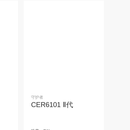
导轨/配件
地产专供
驱动器
无线BLT系统（TY）
磁吸ML3.0系列—25MM
GRAZER擦墙灯
守护者
GRAZER 擦墙灯
CER6101 Ⅱ代
磁吸ML4.0
工程吸顶灯