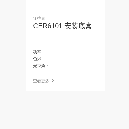
无主灯伴侣
移动单品
守护者
CER6101 安装底盒
壁灯
SOLA 音响灯
V8
I8
功率：
氛围灯
面板组件/样品包
色温：
光束角：
C17
地面插座
查看更多
恒压非智能驱动器
恒压智能驱动器
恒流BLT调光驱动器
恒流BLT调色温驱动器
恒压BLT调色温驱动器
MAX（一代）调光面板