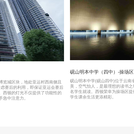
砚山明本中学（四中）-操场区
砚山明本中学(砚山四中)位于云
博览城区块，地处亚运村西南侧且
美，空气怡人，是最理想的读书之地。
考虑赛后的利用，即保证亚运会赛后
名学生就读。西顿荣幸为操场区提
。西顿的灯光不仅提供了功能性的
学生课余生活更添精彩。
手急中注意力。