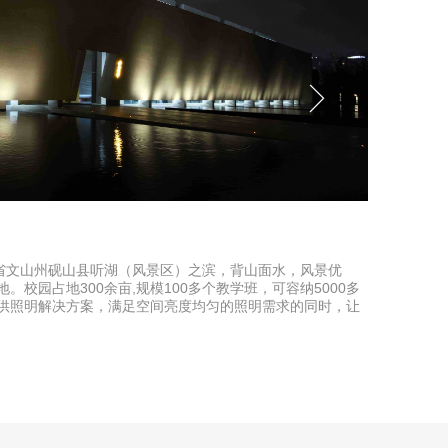
深圳iA
南省文山州砚山县听湖（风景区）之滨，背山面水，风景优
深圳iA
校园占地300余亩,规模100多个教学班，可容纳5000多
李严建筑
供照明解决方案，满足空间亮度均匀的照明需求的同时，让