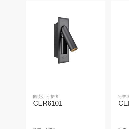
LED户外地埋灯
集成电器
传统浴霸
康养M-TN系列
XS系列
遥控灯
华为平台PLC系统
AIOT平台智能单品
明装筒灯
分体式灯具
AIOT平台生态产品
磁吸ML4.0系列—15mm
阅读灯-守护者
守护
BACH 3 筒射灯
LED STRIP 灯带
CER6101
CE
BACH 5s 筒射灯
WALLWASHER 洗墙灯
磁吸DX25
天玑格栅-线形无主灯