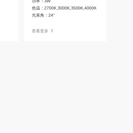
功率：
3W
色温：
2700K,3000K,3500K,4000K
防水筒灯
光束角：
24°
查看更多
5系列Ⅳ代
线条灯
电子类
风扇灯
软膜灯
台灯
高端原创艺术灯