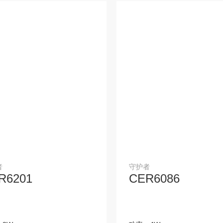
医养M-XJ系列
空灯体
球泡/蜡烛泡
地产十八宝
医养M-X线形系列
传统换气扇
货架灯
芳华—C系列
克滕
巴赫Ⅲ代
华为平台蓝牙系统
巴赫Ⅴ代
天枢-筒射灯
样品包
磁吸ML2.0S系列—25mm
小米平台蓝牙系统
恒压驱动器
恒流驱动器
IoT平台化恒流驱动器
巴赫5s
5系列Ⅳ代-酒店筒灯
芳华-C系列
展厅样品包
MAGICRAIL魔轨
者
守护者
AUTROL 遥控灯
BACH 5 筒射灯
Kothen 筒射灯
BM22 磁吸系统
R6201
CER6086
Kothen 1 筒射灯
KOTHEN 2 筒射灯
磁吸ML3.0
磁吸ML2.0S
圆环-线形无主灯
涂鸦平台BLT系统
平面发光系列
5系列Ⅴ代