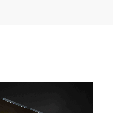
Par光源
吧台灯
K2
Flash 线形建筑照明
P30 Ⅱ代-筒射灯
舍见AI一代