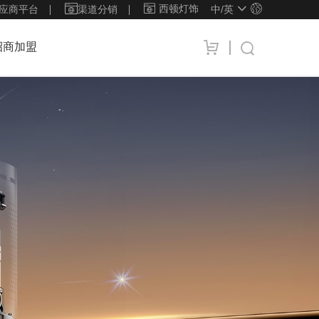
西顿灯饰
应商平台
渠道分销
中/
英
招商加盟