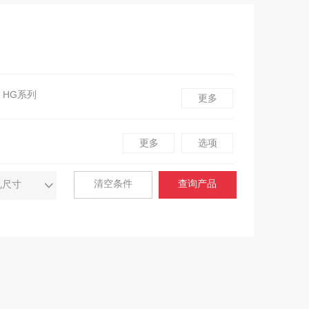
HG系列
更多
三防支架
更多
选项
配件/样品包
清空条件
查询产品
孔尺寸
高空筒灯
电力轨道
KNX系统