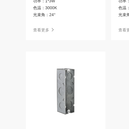
功率：
1*3W
功率
色温：
3000K
色温
光束角：
24°
6113 高空筒灯
五面发光U系列
光束
查看更多
查看
ALANO 层板灯
凉霸
芳华
室外灯
西顿平台BLT系统
西顿平台BLT系统（商业定制版）
线形装饰灯-整扎款
商业蓝牙系统2.0
轻奢
现代北欧
磁吸ML3.0J
IPS系统
CF 地脚灯
教室灯/黑板灯