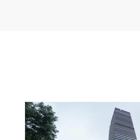
小米平台生态产品
防爆灯
LED Stripe 灯带
MATE 60
KNX
IES系统(地上公区)
Flash 线形洗墙灯
HiSlot 高空线形灯
高端艺术灯
L8-简悦
恒压调光驱动器
恒流调光驱动器
芳华大师P80筒射灯
芳华大师P90筒射灯