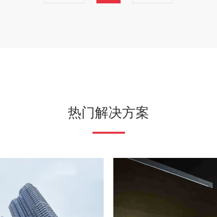
黑神-筒射灯
黑神-吸顶射灯
黑神-MINI格栅
黑神-展示箱/样品包
芳华大师
P80-筒射灯
L3
新中式（中古风）
原创艺术灯
中控屏
切光灯
Pin 小孔射灯
inFlash 室内线形灯
DC24V 集中供电
Beidoui 遥控灯
全屋智能BLT3.0
热门解决方案
L8-雅悦
L8-奢悦
P80 PRO筒射灯
P30 Ⅱ-筒射灯
中古风
大流通吸顶灯
超高光效射灯
超高光效筒灯
IES系统
感应射灯
磁吸轨道射灯