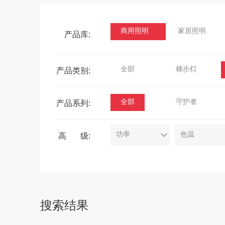
商用照明
家居照明
产品库:
全部
梯步灯
产品类别:
地埋灯
感应器
全部
守护者
产品系列:
灯盘
工程支架
功率
色温
高 级:
电子照明
信息插座
场馆灯
三防吸顶灯
搜索结果
桌面插座
线形办公