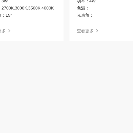
：
3W
功率：
4W
：
2700K,3000K,3500K,4000K
色温：
角：
15°
机械开关/插座
MAINRID 格栅灯
光束角：
IoT平台生态产品
MINI 格栅灯
更多
查看更多
T8灯管
Bar 层板灯
嵌入式筒灯
圆形洗墙灯
3系列
空气净化消毒机
紫外线消毒灯
LED户外线形灯
西顿商业BLT系统
天窗灯
2系列
草坪灯
CW 洗顶壁灯
消毒杀菌灯
新中式
现代简约
Limber 投光灯
Flash 户外硬灯条
洁净支架
洁净灯盘
小米平台PLC生态系统
小米平台蓝牙生态系统
涂鸦平台BLT生态系统
常规灯具感应器
P70-筒射灯
P60-筒射灯
P30-筒射灯
天璇15-磁吸灯