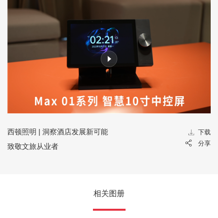
西顿照明 | 洞察酒店发展新可能
载
下载
享
分享
致敬文旅从业者
相关图册