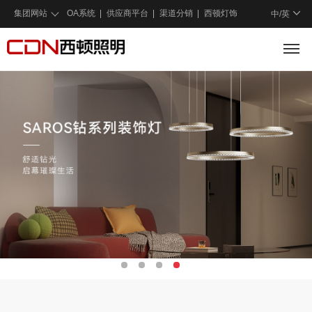
集团网站
OA系统
供应商平台
渠道分销
西顿灯饰
中/
英