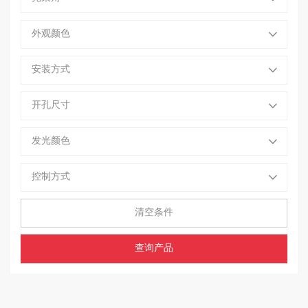
LED投光灯
线型地埋灯
圆型地埋灯
外观颜色
LED点光源
LED软灯带
LED壁灯
安装方式
LED墙角壁灯
LED防水筒灯
LED庭院灯
开孔尺寸
LED草坪灯
LED工矿灯
LED路灯
发光颜色
LED高杆灯
LED隧道灯
工矿灯系列
控制方式
三防灯系列
安全灯系列
清空条件
查询产品