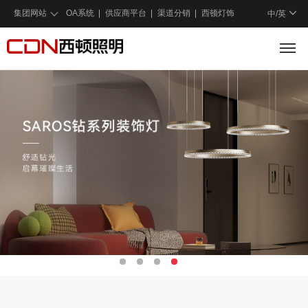
集团网站
OA系统
供应商平台
渠道分销
西顿灯饰
中/
英