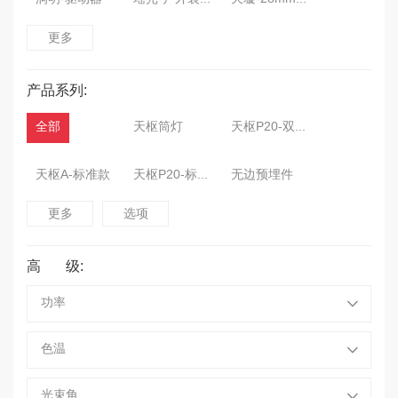
更多
天权-线形灯
玉衡-组合式灯具
天玑-格栅射灯
产品系列:
开阳-室内装饰灯
天璇-15mm磁吸灯
华为鸿蒙
全部
天枢筒灯
天枢P20-双色温款
深藏防眩射灯
磁吸-天璇15
磁吸-天璇28
天枢A-标准款
天枢P20-标准款
无边预埋件
P20-深藏防眩筒射灯
16-深藏防眩筒射灯
天璇15-线形无主灯
更多
选项
天璇28-线形无主灯
线形装饰灯
装饰灯
高 级:
P20格栅-线形无主灯
P20圆环-线形无主灯
P30-深藏防眩射灯
功率
P30-深藏防眩筒射灯
P60-深藏防眩射灯
P60-深藏防眩筒射灯
色温
线形吊线灯
光束角