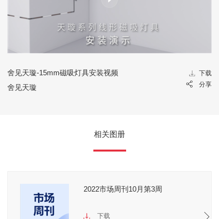
舍见天璇-15mm磁吸灯具安装视频
载
下载
享
分享
舍见天璇
相关图册
2022市场周刊10月第3周
下载