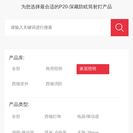
为您选择最合适的
P20-深藏防眩筒射灯
产品
产品库:
全部
商用照明
家居照明
西顿室外
西顿消防
产品类型:
全部
西顿灯饰
电器/驱动器
洞明-驱动器
瑶光-户外装饰灯
天璇-28mm磁吸灯