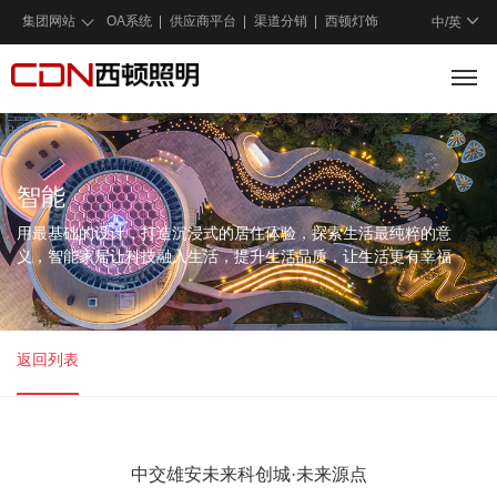
集团网站
OA系统
供应商平台
渠道分销
西顿灯饰
中/
英
智能
用最基础的设计，打造沉浸式的居住体验，探索生活最纯粹的意
义，智能家居让科技融入生活，提升生活品质，让生活更有幸福
感。
返回列表
中交雄安未来科创城·未来源点